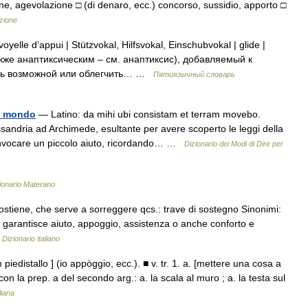
ione, agevolazione □ (di denaro, ecc.) concorso, sussidio, apporto □
izione
elle d‘appui | Stützvokal, Hilfsvokal, Einschubvokal | glide |
кже анаптиксическим – см. анаптиксис), добавляемый к
ать возможной или облегчить… …
Пятиязычный словарь
il mondo
— Latino: da mihi ubi consistam et terram movebo.
sandria ad Archimede, esultante per avere scoperto le leggi della
er invocare un piccolo aiuto, ricordando… …
Dizionario dei Modi di Dire per
ionario Materano
stiene, che serve a sorreggere qcs.: trave di sostegno Sinonimi:
e o garantisce aiuto, appoggio, assistenza o anche conforto e
…
Dizionario italiano
piedistallo ] (io appòggio, ecc.). ■ v. tr. 1. a. [mettere una cosa a
on la prep. a del secondo arg.: a. la scala al muro ; a. la testa sul
liana