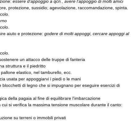
zione:
essere
d
'
appoggio
a
qcn
.
,
avere
l
'
appoggio
di
molti
amici
ore
,
protezione
,
sussidio
;
agevolazione
,
raccomandazione
,
spinta
.
colo
.
rno
colo
.
nire
aiuto
e
protezione:
godere
di
molti
appoggi
,
cercare
appoggi
al
colo
.
sostenere
un
attacco
delle
truppe
di
fanteria
na
struttura
e
il
piedritto
pallone
elastico
,
nel
tamburello
,
ecc
.
cia
usata
per
appoggiarvi
i
piedi
o
le
mani
e
blocchetti
di
legno
che
si
impugnano
per
eseguire
esercizi
di
gica
della
pagaia
al
fine
di
equilibrare
l
'
imbarcazione
n
cui
si
verifica
la
massima
tensione
muscolare
durante
il
canto:
ruzione
su
terreni
o
immobili
privati