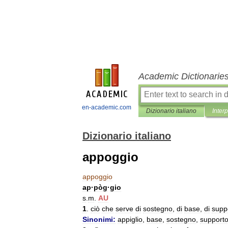
Academic Dictionarie
en-academic.com
Dizionario italiano
Inter
Dizionario italiano
appoggio
appoggio
ap
·
pòg
·
gio
s
.
m
.
AU
1
.
ciò
che
serve
di
sostegno
,
di
base
,
di
supp
Sinonimi:
appiglio
,
base
,
sostegno
,
support