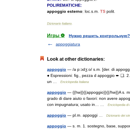
POLIREMATICHE:
appoggio
esterno
:
loc
.
s
.
m
.
TS
polit
.
Dizionario
Italiano
.
Игры ⚽
Нужно решить контрольную?
appoggiatura
Look at other dictionaries:
appoggio
— /a p:ɔdʒ:o/ s.m. [der. di appoggi
● Espressioni: fig., pezza d appoggio ➨ ❑. 2. 
un …
Enciclopedia Italiana
appoggio
— {{hw}}{{appoggio}}{{/hw}}A s. m. 
grado di dare aiuto o favori: non avere appoggi
con impugnatura; usato in… …
Enciclopedia di i
appoggio
— pl.m. appoggi …
Dizionario dei si
appoggio
— s. m. 1. sostegno, base, supporto