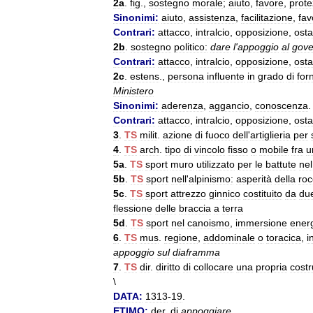
2a
.
fig
.,
sostegno
morale
;
aiuto
,
favore
,
prote
Sinonimi:
aiuto
,
assistenza
,
facilitazione
,
fav
Contrari:
attacco
,
intralcio
,
opposizione
,
osta
2b
.
sostegno
politico:
dare
l
'
appoggio
al
gove
Contrari:
attacco
,
intralcio
,
opposizione
,
osta
2c
.
estens
.,
persona
influente
in
grado
di
for
Ministero
Sinonimi:
aderenza
,
aggancio
,
conoscenza
.
Contrari:
attacco
,
intralcio
,
opposizione
,
osta
3
.
TS
milit
.
azione
di
fuoco
dell
'
artiglieria
per
4
.
TS
arch
.
tipo
di
vincolo
fisso
o
mobile
fra
u
5a
.
TS
sport
muro
utilizzato
per
le
battute
nel
5b
.
TS
sport
nell
'
alpinismo:
asperità
della
roc
5c
.
TS
sport
attrezzo
ginnico
costituito
da
du
flessione
delle
braccia
a
terra
5d
.
TS
sport
nel
canoismo
,
immersione
ener
6
.
TS
mus
.
regione
,
addominale
o
toracica
,
i
appoggio
sul
diaframma
7
.
TS
dir
.
diritto
di
collocare
una
propria
cost
\
DATA:
1313
-
19
.
ETIMO:
der
.
di
appoggiare
.