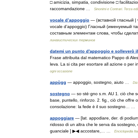
□ amicizia, simpatia, condivisione □ facilitaz
raccomandazione …
Sinonimi e Contrari. Terza ed
vocale d’appoggio
— (вставной гласный | voy
vocale d’appoggio) Гласный (именуемый та
составным элементам слова, чтобы сдел
лингвистических терминов
datemi un punto d'appoggio e solleverò 
Frase attribuita dal matematico Pappo di Ales
leva. La si cita per esortare all azione o p
ogni occasione
appùgg
— appoggio, sostegno, aiuto …
Diz
sostegno
— so·sté·gno s.m. AU 1. ciò che so
base, puntello, rinforzo. 2. fig., ciò che offr
consolazione: la fede è il suo sostegno… 
appoggiare
— [lat. appodiare, der. di podium 
ridosso di un altra che le serva da sostegno, c
guanciale ] ▶◀ accostare,… …
Enciclopedia Ita