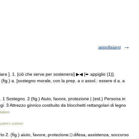
appollaiarsi
are ]. 1. [ciò che serve per sostenersi] ▶◀ [➨ appiglio (1)].
(fig.) a. [sostegno morale, con la prep. a o assol.: essere d a. a
1 Sostegno. 2 (fig.) Aiuto, favore, protezione | (est.) Persona in
. 3 Attrezzo ginnico costituito da blocchetti rettangolari di legno
taliano
nonimi e contrari
 2. (fig.) aiuto, favore, protezione □ difesa, assistenza, soccorso