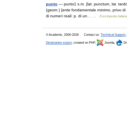
punto
— punto1 s.m. [lat. punctum, lat. tardo
(geom.) [ente fondamentale minimo, privo di 
di numeri reali: p. di un… …
Enciclopedia Italian
© Academic, 2000-2026
Contact us:
Technical Support
,
Dictionaries export
, created on PHP,
Joomla,
Dr