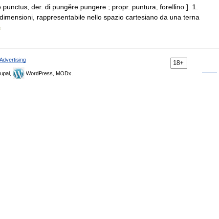
 punctus, der. di pungĕre pungere ; propr. puntura, forellino ]. 1.
dimensioni, rappresentabile nello spazio cartesiano da una terna
a
Advertising
18+
upal,
WordPress, MODx.