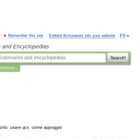
Remember this site
Embed dictionaries into your website
EN
s and Encyclopedias
Search!
pretations
orto:
usare
qcs
.
come
appoggio
o
.